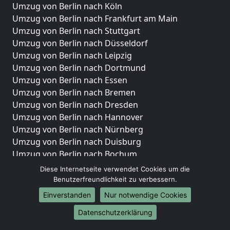
Umzug von Berlin nach Köln
Umzug von Berlin nach Frankfurt am Main
Umzug von Berlin nach Stuttgart
Umzug von Berlin nach Düsseldorf
Umzug von Berlin nach Leipzig
Umzug von Berlin nach Dortmund
Umzug von Berlin nach Essen
Umzug von Berlin nach Bremen
Umzug von Berlin nach Dresden
Umzug von Berlin nach Hannover
Umzug von Berlin nach Nürnberg
Umzug von Berlin nach Duisburg
Umzug von Berlin nach Bochum
Umzug von Berlin nach Wuppertal
Diese Internetseite verwendet Cookies um die
Umzug von Berlin nach Bielefeld
Benutzerfreundlichkeit zu verbessern.
Umzug von Berlin nach Bonn
Einverstanden
Nur notwendige Cookies
Umzug von Berlin nach Münster
Datenschutzerklärung
Internationale-Umzüge