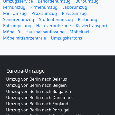
Umzugsservice
Behördenumzug
Büroumzug
Fernumzug
Firmenumzug
Laborumzug
Mini Umzug
Praxisumzug
Privatumzug
Seniorenumzug
Studentenumzug
Beiladung
Entrümpelung
Halteverbotszone
Klaviertransport
Möbellift
Haushaltsauflösung
Möbeltaxi
Möbelmitfahrzentrale
Umzugskartons
Europa-Umzüge
Umzug von Berlin nach Belarus
Umzug von Berlin nach Belgien
Umzug von Berlin nach Bulgarien
Umzug von Berlin nach Dänemark
Umzug von Berlin nach England
Umzug von Berlin nach Portugal