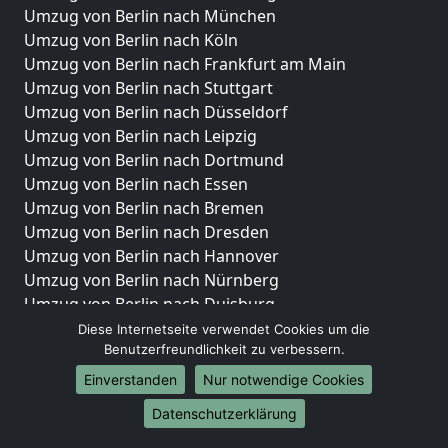
Umzug von Berlin nach München
Umzug von Berlin nach Köln
Umzug von Berlin nach Frankfurt am Main
Umzug von Berlin nach Stuttgart
Umzug von Berlin nach Düsseldorf
Umzug von Berlin nach Leipzig
Umzug von Berlin nach Dortmund
Umzug von Berlin nach Essen
Umzug von Berlin nach Bremen
Umzug von Berlin nach Dresden
Umzug von Berlin nach Hannover
Umzug von Berlin nach Nürnberg
Umzug von Berlin nach Duisburg
Umzug von Berlin nach Bochum
Diese Internetseite verwendet Cookies um die
Umzug von Berlin nach Wuppertal
Benutzerfreundlichkeit zu verbessern.
Umzug von Berlin nach Bielefeld
Einverstanden
Nur notwendige Cookies
Umzug von Berlin nach Bonn
Datenschutzerklärung
Umzug von Berlin nach Münster