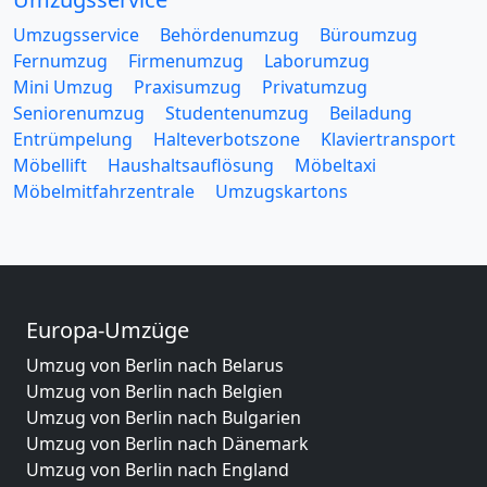
Umzugsservice
Behördenumzug
Büroumzug
Fernumzug
Firmenumzug
Laborumzug
Mini Umzug
Praxisumzug
Privatumzug
Seniorenumzug
Studentenumzug
Beiladung
Entrümpelung
Halteverbotszone
Klaviertransport
Möbellift
Haushaltsauflösung
Möbeltaxi
Möbelmitfahrzentrale
Umzugskartons
Europa-Umzüge
Umzug von Berlin nach Belarus
Umzug von Berlin nach Belgien
Umzug von Berlin nach Bulgarien
Umzug von Berlin nach Dänemark
Umzug von Berlin nach England