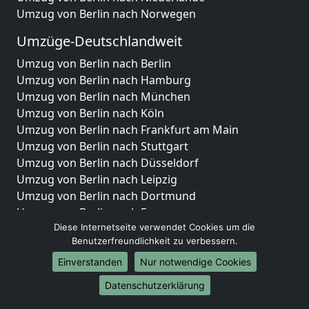
Umzug von Berlin nach Norwegen
Umzüge-Deutschlandweit
Umzug von Berlin nach Berlin
Umzug von Berlin nach Hamburg
Umzug von Berlin nach München
Umzug von Berlin nach Köln
Umzug von Berlin nach Frankfurt am Main
Umzug von Berlin nach Stuttgart
Umzug von Berlin nach Düsseldorf
Umzug von Berlin nach Leipzig
Umzug von Berlin nach Dortmund
Umzug von Berlin nach Essen
Umzug von Berlin nach Bremen
Diese Internetseite verwendet Cookies um die
Benutzerfreundlichkeit zu verbessern.
Umzug von Berlin nach Dresden
Umzug von Berlin nach Hannover
Einverstanden
Nur notwendige Cookies
Umzug von Berlin nach Nürnberg
Datenschutzerklärung
Umzug von Berlin nach Duisburg