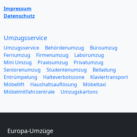
Impressum
Datenschutz
Umzugsservice
Umzugsservice
Behördenumzug
Büroumzug
Fernumzug
Firmenumzug
Laborumzug
Mini Umzug
Praxisumzug
Privatumzug
Seniorenumzug
Studentenumzug
Beiladung
Entrümpelung
Halteverbotszone
Klaviertransport
Möbellift
Haushaltsauflösung
Möbeltaxi
Möbelmitfahrzentrale
Umzugskartons
Europa-Umzüge