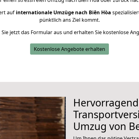
r einen stressfreien Umzug nach Biên Hòa oder zurück nach
ert auf
internationale Umzüge nach Biên Hòa
spezialisier
pünktlich ans Ziel kommt.
n Sie jetzt das Formular aus und erhalten Sie kostenlose An
Kostenlose Angebote erhalten
Hervorragend
Transportvers
Umzug von Be
Um Ihnen das nötige Vertra