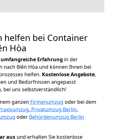
 helfen bei Container
iên Hòa
r
umfangreiche Erfahrung
in der
 nach Biên Hòa und können Ihnen bei
prozesses helfen.
K
ostenlose Angebote
,
ben und Bedürfnissen angepasst
 bei uns selbstverständlich!
einem ganzen
Firmenumzug
oder bei dem
Praxisumzug
,
Privatumzug Berlin
,
numzug
oder
Behördenumzug Berlin
lar aus
und erhalten Sie kostenlose