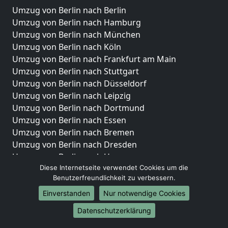
Umzug von Berlin nach Berlin
Umzug von Berlin nach Hamburg
Umzug von Berlin nach München
Umzug von Berlin nach Köln
Umzug von Berlin nach Frankfurt am Main
Umzug von Berlin nach Stuttgart
Umzug von Berlin nach Düsseldorf
Umzug von Berlin nach Leipzig
Umzug von Berlin nach Dortmund
Umzug von Berlin nach Essen
Umzug von Berlin nach Bremen
Umzug von Berlin nach Dresden
Umzug von Berlin nach Hannover
Umzug von Berlin nach Nürnberg
Diese Internetseite verwendet Cookies um die
Benutzerfreundlichkeit zu verbessern.
Umzug von Berlin nach Duisburg
Umzug von Berlin nach Bochum
Einverstanden
Nur notwendige Cookies
Umzug von Berlin nach Wuppertal
Datenschutzerklärung
Umzug von Berlin nach Bielefeld