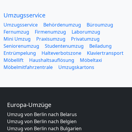
Umzugsservice
Umzugsservice
Behördenumzug
Büroumzug
Fernumzug
Firmenumzug
Laborumzug
Mini Umzug
Praxisumzug
Privatumzug
Seniorenumzug
Studentenumzug
Beiladung
Entrümpelung
Halteverbotszone
Klaviertransport
Möbellift
Haushaltsauflösung
Möbeltaxi
Möbelmitfahrzentrale
Umzugskartons
Europa-Umzüge
Umzug von Berlin nach Belarus
Umzug von Berlin nach Belgien
Umzug von Berlin nach Bulgarien