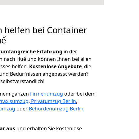
 helfen bei Container
uế
r
umfangreiche Erfahrung
in der
nach Huế und können Ihnen bei allen
sses helfen.
K
ostenlose Angebote
, die
und Bedürfnissen angepasst werden?
 selbstverständlich!
einem ganzen
Firmenumzug
oder bei dem
Praxisumzug
,
Privatumzug Berlin
,
numzug
oder
Behördenumzug Berlin
lar aus
und erhalten Sie kostenlose