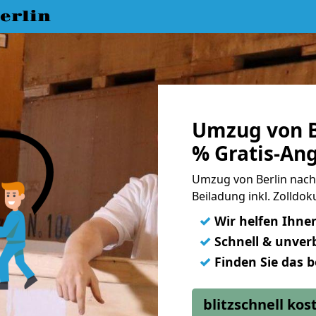
erlin
Umzug von B
% Gratis-An
Umzug von Berlin nach 
Beiladung inkl. Zolld
✓
Wir helfen Ihne
✓
Schnell & unverb
✓
Finden Sie das 
blitzschnell ko