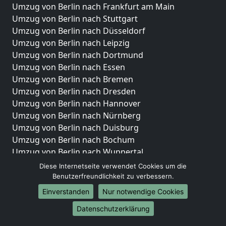
Umzug von Berlin nach Frankfurt am Main
Umzug von Berlin nach Stuttgart
Umzug von Berlin nach Düsseldorf
Umzug von Berlin nach Leipzig
Umzug von Berlin nach Dortmund
Umzug von Berlin nach Essen
Umzug von Berlin nach Bremen
Umzug von Berlin nach Dresden
Umzug von Berlin nach Hannover
Umzug von Berlin nach Nürnberg
Umzug von Berlin nach Duisburg
Umzug von Berlin nach Bochum
Umzug von Berlin nach Wuppertal
Umzug von Berlin nach Bielefeld
Diese Internetseite verwendet Cookies um die
Umzug von Berlin nach Bonn
Benutzerfreundlichkeit zu verbessern.
Umzug von Berlin nach Münster
Einverstanden
Nur notwendige Cookies
Internationale-Umzüge
Datenschutzerklärung
Umzug von Berlin nach Brasilien