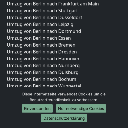
Umzug von Berlin nach Frankfurt am Main
Umzug von Berlin nach Stuttgart
Umzug von Berlin nach Düsseldorf
Umzug von Berlin nach Leipzig
Umzug von Berlin nach Dortmund
Umzug von Berlin nach Essen
Umzug von Berlin nach Bremen
Umzug von Berlin nach Dresden
Umzug von Berlin nach Hannover
Umzug von Berlin nach Nürnberg
Umzug von Berlin nach Duisburg
Umzug von Berlin nach Bochum
Umzug von Berlin nach Wuppertal
Umzug von Berlin nach Bielefeld
Diese Internetseite verwendet Cookies um die
Umzug von Berlin nach Bonn
Benutzerfreundlichkeit zu verbessern.
Umzug von Berlin nach Münster
Einverstanden
Nur notwendige Cookies
Internationale-Umzüge
Datenschutzerklärung
Umzug von Berlin nach Brasilien