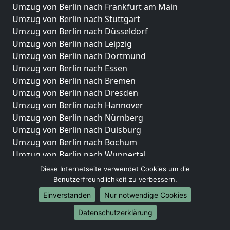
Umzug von Berlin nach Frankfurt am Main
Umzug von Berlin nach Stuttgart
Umzug von Berlin nach Düsseldorf
Umzug von Berlin nach Leipzig
Umzug von Berlin nach Dortmund
Umzug von Berlin nach Essen
Umzug von Berlin nach Bremen
Umzug von Berlin nach Dresden
Umzug von Berlin nach Hannover
Umzug von Berlin nach Nürnberg
Umzug von Berlin nach Duisburg
Umzug von Berlin nach Bochum
Umzug von Berlin nach Wuppertal
Umzug von Berlin nach Bielefeld
Diese Internetseite verwendet Cookies um die
Umzug von Berlin nach Bonn
Benutzerfreundlichkeit zu verbessern.
Umzug von Berlin nach Münster
Einverstanden
Nur notwendige Cookies
Internationale-Umzüge
Datenschutzerklärung
Umzug von Berlin nach Brasilien