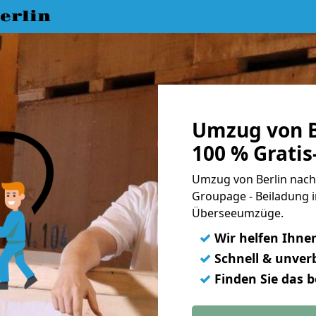
erlin
Umzug von B
100 % Grati
Umzug von Berlin nach 
Groupage - Beiladung i
Überseeumzüge.
✓
Wir helfen Ihne
✓
Schnell & unverb
✓
Finden Sie das 