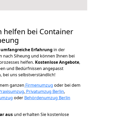
 helfen bei Container
iheung
r
umfangreiche Erfahrung
in der
 nach Siheung und können Ihnen bei
prozesses helfen.
K
ostenlose Angebote
,
ben und Bedürfnissen angepasst
 bei uns selbstverständlich!
einem ganzen
Firmenumzug
oder bei dem
Praxisumzug
,
Privatumzug Berlin
,
numzug
oder
Behördenumzug Berlin
lar aus
und erhalten Sie kostenlose