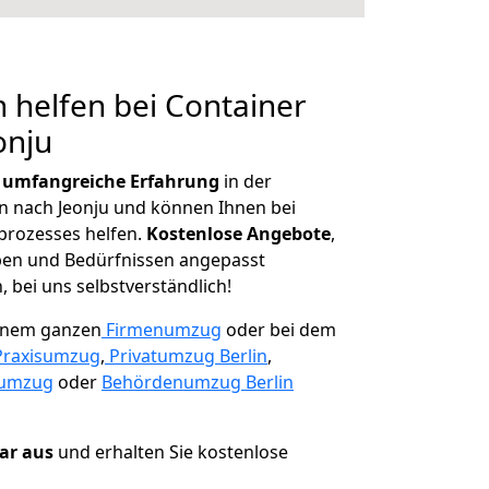
 helfen bei Container
onju
r
umfangreiche Erfahrung
in der
nach Jeonju und können Ihnen bei
prozesses helfen.
K
ostenlose Angebote
,
ben und Bedürfnissen angepasst
 bei uns selbstverständlich!
einem ganzen
Firmenumzug
oder bei dem
Praxisumzug
,
Privatumzug Berlin
,
numzug
oder
Behördenumzug Berlin
lar aus
und erhalten Sie kostenlose