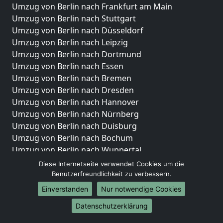
Umzug von Berlin nach Frankfurt am Main
Umzug von Berlin nach Stuttgart
Umzug von Berlin nach Düsseldorf
Umzug von Berlin nach Leipzig
Umzug von Berlin nach Dortmund
Umzug von Berlin nach Essen
Umzug von Berlin nach Bremen
Umzug von Berlin nach Dresden
Umzug von Berlin nach Hannover
Umzug von Berlin nach Nürnberg
Umzug von Berlin nach Duisburg
Umzug von Berlin nach Bochum
Umzug von Berlin nach Wuppertal
Umzug von Berlin nach Bielefeld
Diese Internetseite verwendet Cookies um die
Umzug von Berlin nach Bonn
Benutzerfreundlichkeit zu verbessern.
Umzug von Berlin nach Münster
Einverstanden
Nur notwendige Cookies
Internationale-Umzüge
Datenschutzerklärung
Umzug von Berlin nach Brasilien