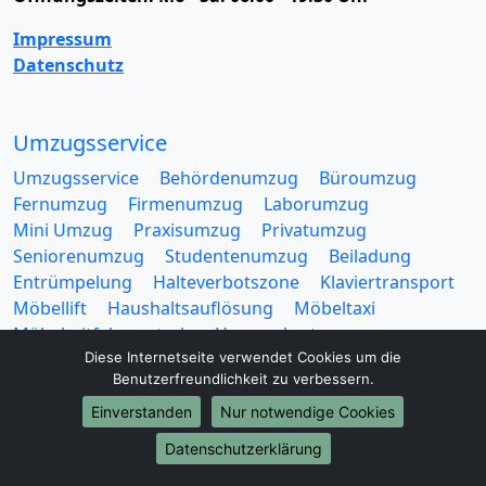
Impressum
Datenschutz
Umzugsservice
Umzugsservice
Behördenumzug
Büroumzug
Fernumzug
Firmenumzug
Laborumzug
Mini Umzug
Praxisumzug
Privatumzug
Seniorenumzug
Studentenumzug
Beiladung
Entrümpelung
Halteverbotszone
Klaviertransport
Möbellift
Haushaltsauflösung
Möbeltaxi
Möbelmitfahrzentrale
Umzugskartons
Diese Internetseite verwendet Cookies um die
Benutzerfreundlichkeit zu verbessern.
Einverstanden
Nur notwendige Cookies
Datenschutzerklärung
Europa-Umzüge