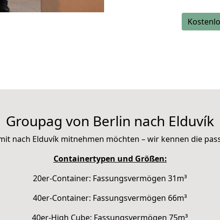
Kostenlo
Groupag von Berlin nach Elduvík
ie mit nach Elduvík mitnehmen möchten – wir kennen die pa
Containertypen und Größen:
20er-Container: Fassungsvermögen 31m³
40er-Container: Fassungsvermögen 66m³
40er-High Cube: Fassungsvermögen 75m³