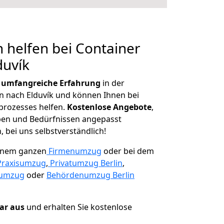
 helfen bei Container
duvík
r
umfangreiche Erfahrung
in der
nach Elduvík und können Ihnen bei
prozesses helfen.
K
ostenlose Angebote
,
ben und Bedürfnissen angepasst
 bei uns selbstverständlich!
einem ganzen
Firmenumzug
oder bei dem
Praxisumzug
,
Privatumzug Berlin
,
numzug
oder
Behördenumzug Berlin
lar aus
und erhalten Sie kostenlose