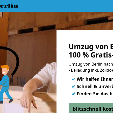
erlin
Umzug von B
100 % Grati
Umzug von Berlin nach 
- Beiladung inkl. Zoll
✓
Wir helfen Ihne
✓
Schnell & unverb
✓
Finden Sie das 
blitzschnell ko