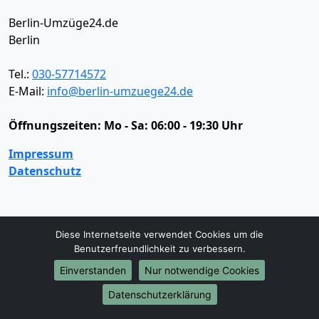
Berlin-Umzüge24.de
Berlin
Tel.:
030-57714572
E-Mail:
info@berlin-umzuege24.de
Öffnungszeiten:
Mo - Sa: 06:00 - 19:30 Uhr
Impressum
Datenschutz
Umzugsservice
Diese Internetseite verwendet Cookies um die
Umzugsservice
Behördenumzug
Büroumzug
Benutzerfreundlichkeit zu verbessern.
Fernumzug
Firmenumzug
Laborumzug
Einverstanden
Nur notwendige Cookies
Mini Umzug
Praxisumzug
Privatumzug
Seniorenumzug
Studentenumzug
Beiladung
Datenschutzerklärung
Entrümpelung
Halteverbotszone
Klaviertransport