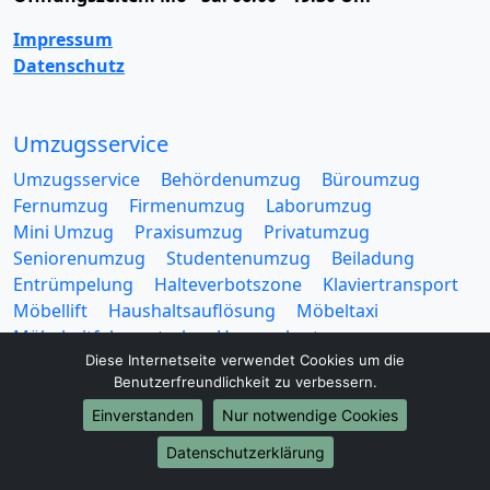
Impressum
Datenschutz
Umzugsservice
Umzugsservice
Behördenumzug
Büroumzug
Fernumzug
Firmenumzug
Laborumzug
Mini Umzug
Praxisumzug
Privatumzug
Seniorenumzug
Studentenumzug
Beiladung
Entrümpelung
Halteverbotszone
Klaviertransport
Möbellift
Haushaltsauflösung
Möbeltaxi
Möbelmitfahrzentrale
Umzugskartons
Diese Internetseite verwendet Cookies um die
Benutzerfreundlichkeit zu verbessern.
Einverstanden
Nur notwendige Cookies
Datenschutzerklärung
Europa-Umzüge