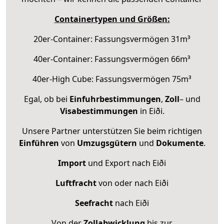
Containertypen und Größen:
20er-Container: Fassungsvermögen 31m³
40er-Container: Fassungsvermögen 66m³
40er-High Cube: Fassungsvermögen 75m³
Egal, ob bei
Einfuhrbestimmungen
,
Zoll
– und
Visabestimmungen
in Eiði.
Unsere Partner unterstützen Sie beim richtigen
Einführen
von
Umzugsgütern
und
Dokumente
.
Import
und Export nach Eiði
Luftfracht
von oder nach Eiði
Seefracht
nach Eiði
Von der
Zollabwicklung
bis zur