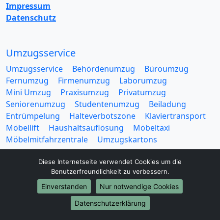
Impressum
Datenschutz
Umzugsservice
Umzugsservice
Behördenumzug
Büroumzug
Fernumzug
Firmenumzug
Laborumzug
Mini Umzug
Praxisumzug
Privatumzug
Seniorenumzug
Studentenumzug
Beiladung
Entrümpelung
Halteverbotszone
Klaviertransport
Möbellift
Haushaltsauflösung
Möbeltaxi
Möbelmitfahrzentrale
Umzugskartons
Diese Internetseite verwendet Cookies um die
Benutzerfreundlichkeit zu verbessern.
Einverstanden
Nur notwendige Cookies
Europa-Umzüge
Datenschutzerklärung
Umzug von Berlin nach Belarus