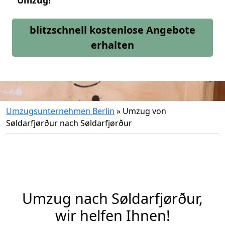
Umzug!
blitzschnell kostenlose Angebote
erhalten
Umzugsunternehmen Berlin
»
Umzug von
Søldarfjørður nach Søldarfjørður
Umzug nach Søldarfjørður,
wir helfen Ihnen!