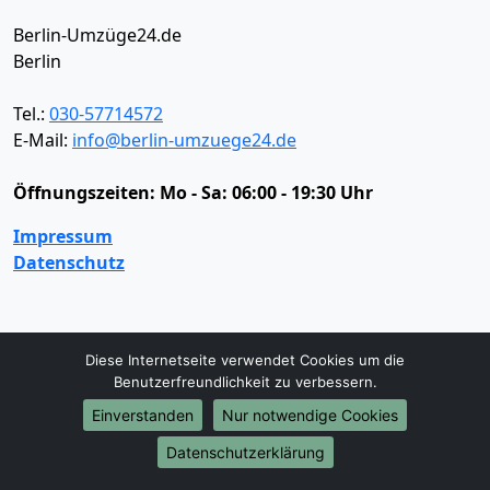
Berlin-Umzüge24.de
Berlin
Tel.:
030-57714572
E-Mail:
info@berlin-umzuege24.de
Öffnungszeiten:
Mo - Sa: 06:00 - 19:30 Uhr
Impressum
Datenschutz
Umzugsservice
Diese Internetseite verwendet Cookies um die
Umzugsservice
Behördenumzug
Büroumzug
Benutzerfreundlichkeit zu verbessern.
Fernumzug
Firmenumzug
Laborumzug
Einverstanden
Nur notwendige Cookies
Mini Umzug
Praxisumzug
Privatumzug
Seniorenumzug
Studentenumzug
Beiladung
Datenschutzerklärung
Entrümpelung
Halteverbotszone
Klaviertransport