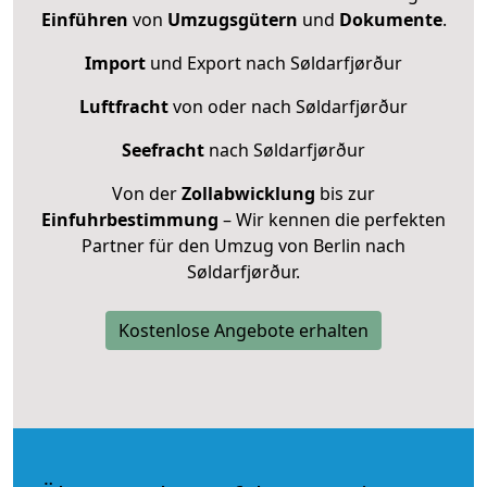
Einführen
von
Umzugsgütern
und
Dokumente
.
Import
und Export nach Søldarfjørður
Luftfracht
von oder nach Søldarfjørður
Seefracht
nach Søldarfjørður
Von der
Zollabwicklung
bis zur
Einfuhrbestimmung
– Wir kennen die perfekten
Partner für den Umzug von Berlin nach
Søldarfjørður.
Kostenlose Angebote erhalten