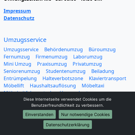
Impressum
Datenschutz
Umzugsservice
Umzugsservice
Behördenumzug
Büroumzug
Fernumzug
Firmenumzug
Laborumzug
Mini Umzug
Praxisumzug
Privatumzug
Seniorenumzug
Studentenumzug
Beiladung
Entrümpelung
Halteverbotszone
Klaviertransport
Möbellift
Haushaltsauflösung
Möbeltaxi
Möbelmitfahrzentrale
Umzugskartons
Diese Internetseite verwendet Cookies um die
Benutzerfreundlichkeit zu verbessern.
Einverstanden
Nur notwendige Cookies
Datenschutzerklärung
Europa-Umzüge