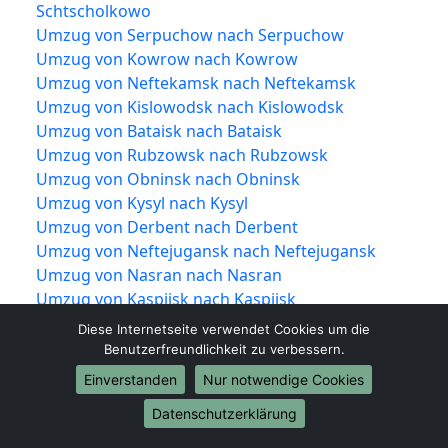
Schtscholkowo
Umzug von Serpuchow nach Serpuchow
Umzug von Kowrow nach Kowrow
Umzug von Neftekamsk nach Neftekamsk
Umzug von Kislowodsk nach Kislowodsk
Umzug von Bataisk nach Bataisk
Umzug von Rubzowsk nach Rubzowsk
Umzug von Obninsk nach Obninsk
Umzug von Kysyl nach Kysyl
Umzug von Derbent nach Derbent
Umzug von Neftejugansk nach Neftejugansk
Umzug von Nasran nach Nasran
Umzug von Kaspijsk nach Kaspijsk
Umzug von Dolgoprudny nach Dolgoprudny
Diese Internetseite verwendet Cookies um die
Umzug von Nowotscheboksarsk nach
Benutzerfreundlichkeit zu verbessern.
Nowotscheboksarsk
Einverstanden
Nur notwendige Cookies
Umzug von Nowomoskowsk nach
Datenschutzerklärung
Nowomoskowsk
Umzug von Jessentuki nach Jessentuki