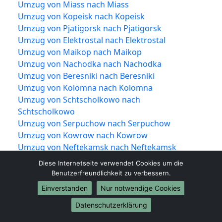
Umzug von Miass nach Miass
Umzug von Kopeisk nach Kopeisk
Umzug von Pjatigorsk nach Pjatigorsk
Umzug von Elektrostal nach Elektrostal
Umzug von Maikop nach Maikop
Umzug von Nachodka nach Nachodka
Umzug von Beresniki nach Beresniki
Umzug von Kolomna nach Kolomna
Umzug von Schtscholkowo nach
Schtscholkowo
Umzug von Serpuchow nach Serpuchow
Umzug von Kowrow nach Kowrow
Umzug von Neftekamsk nach Neftekamsk
Umzug von Kislowodsk nach Kislowodsk
Diese Internetseite verwendet Cookies um die
Umzug von Bataisk nach Bataisk
Benutzerfreundlichkeit zu verbessern.
Umzug von Rubzowsk nach Rubzowsk
Einverstanden
Nur notwendige Cookies
Umzug von Obninsk nach Obninsk
Datenschutzerklärung
Umzug von Kysyl nach Kysyl
Umzug von Derbent nach Derbent