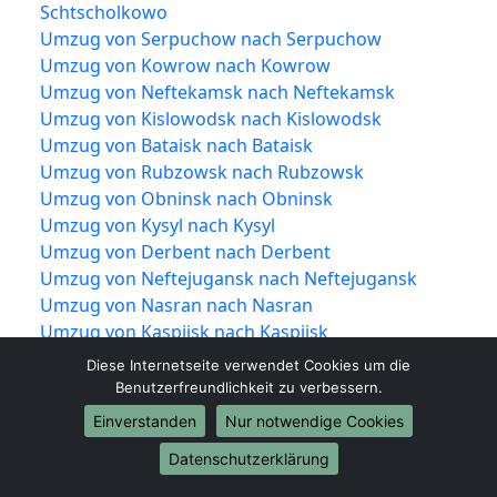
Schtscholkowo
Umzug von Serpuchow nach Serpuchow
Umzug von Kowrow nach Kowrow
Umzug von Neftekamsk nach Neftekamsk
Umzug von Kislowodsk nach Kislowodsk
Umzug von Bataisk nach Bataisk
Umzug von Rubzowsk nach Rubzowsk
Umzug von Obninsk nach Obninsk
Umzug von Kysyl nach Kysyl
Umzug von Derbent nach Derbent
Umzug von Neftejugansk nach Neftejugansk
Umzug von Nasran nach Nasran
Umzug von Kaspijsk nach Kaspijsk
Umzug von Dolgoprudny nach Dolgoprudny
Diese Internetseite verwendet Cookies um die
Umzug von Nowotscheboksarsk nach
Benutzerfreundlichkeit zu verbessern.
Nowotscheboksarsk
Einverstanden
Nur notwendige Cookies
Umzug von Nowomoskowsk nach
Datenschutzerklärung
Nowomoskowsk
Umzug von Jessentuki nach Jessentuki