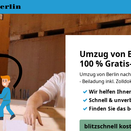
erlin
Umzug von B
100 % Grati
Umzug von Berlin nach 
- Beiladung inkl. Zoll
✓
Wir helfen Ihne
✓
Schnell & unverb
✓
Finden Sie das 
blitzschnell ko