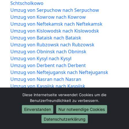
Schtscholkowo
Umzug von Serpuchow nach Serpuchow
Umzug von Kowrow nach Kowrow
Umzug von Neftekamsk nach Neftekamsk
Umzug von Kislowodsk nach Kislowodsk
Umzug von Bataisk nach Bataisk
Umzug von Rubzowsk nach Rubzowsk
Umzug von Obninsk nach Obninsk
Umzug von Kysyl nach Kysyl
Umzug von Derbent nach Derbent
Umzug von Neftejugansk nach Neftejugansk
Umzug von Nasran nach Nasran
Umzug von Kaspijsk nach Kaspijsk
Umzug von Dolgoprudny nach Dolgoprudny
Diese Internetseite verwendet Cookies um die
Umzug von Nowotscheboksarsk nach
Benutzerfreundlichkeit zu verbessern.
Nowotscheboksarsk
Einverstanden
Nur notwendige Cookies
Umzug von Nowomoskowsk nach
Datenschutzerklärung
Nowomoskowsk
Umzug von Jessentuki nach Jessentuki