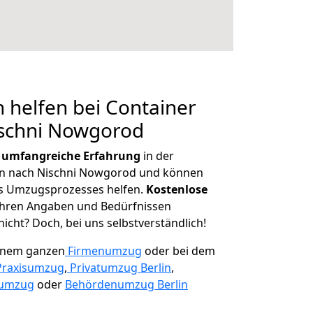
 helfen bei Container
ischni Nowgorod
r
umfangreiche Erfahrung
in der
 nach Nischni Nowgorod und können
es Umzugsprozesses helfen.
K
ostenlose
 Ihren Angaben und Bedürfnissen
icht? Doch, bei uns selbstverständlich!
einem ganzen
Firmenumzug
oder bei dem
Praxisumzug
,
Privatumzug Berlin
,
numzug
oder
Behördenumzug Berlin