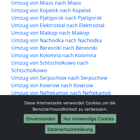
Umzug von Miass nach Miass
Umzug von Kopeisk nach Kopeisk
Umzug von Pjatigorsk nach Pjatigorsk
Umzug von Elektrostal nach Elektrostal
Umzug von Maikop nach Maikop
Umzug von Nachodka nach Nachodka
Umzug von Beresniki nach Beresniki
Umzug von Kolomna nach Kolomna
Umzug von Schtscholkowo nach
Schtscholkowo
Umzug von Serpuchow nach Serpuchow
Umzug von Kowrow nach Kowrow
Umzug von Neftekamsk nach Neftekamsk
Umzug von Kislowodsk nach Kislowodsk
Diese Internetseite verwendet Cookies um die
Umzug von Bataisk nach Bataisk
Benutzerfreundlichkeit zu verbessern.
Umzug von Rubzowsk nach Rubzowsk
Einverstanden
Nur notwendige Cookies
Umzug von Obninsk nach Obninsk
Datenschutzerklärung
Umzug von Kysyl nach Kysyl
Umzug von Derbent nach Derbent