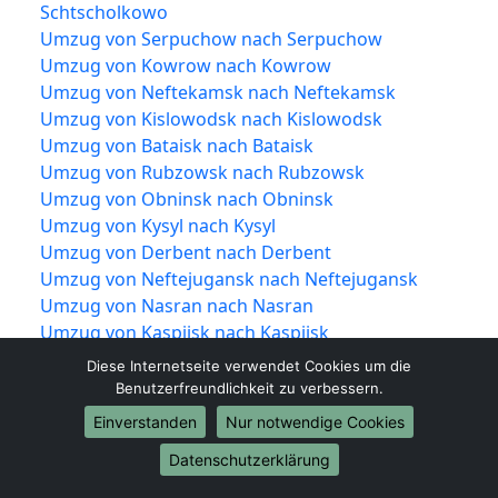
Schtscholkowo
Umzug von Serpuchow nach Serpuchow
Umzug von Kowrow nach Kowrow
Umzug von Neftekamsk nach Neftekamsk
Umzug von Kislowodsk nach Kislowodsk
Umzug von Bataisk nach Bataisk
Umzug von Rubzowsk nach Rubzowsk
Umzug von Obninsk nach Obninsk
Umzug von Kysyl nach Kysyl
Umzug von Derbent nach Derbent
Umzug von Neftejugansk nach Neftejugansk
Umzug von Nasran nach Nasran
Umzug von Kaspijsk nach Kaspijsk
Umzug von Dolgoprudny nach Dolgoprudny
Diese Internetseite verwendet Cookies um die
Umzug von Nowotscheboksarsk nach
Benutzerfreundlichkeit zu verbessern.
Nowotscheboksarsk
Einverstanden
Nur notwendige Cookies
Umzug von Nowomoskowsk nach
Datenschutzerklärung
Nowomoskowsk
Umzug von Jessentuki nach Jessentuki